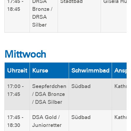
17:45 -
DRSA
Stadtbad
Gisela Hut
18:45
Bronze /
DRSA
Silber
Mittwoch
Uhrzeit
Kurse
Schwimmbad
Anspr
17:00 -
Seepferdchen
Südbad
Kathri
17:45
/ DSA Bronze
/ DSA Silber
17:45 -
DSA Gold /
Südbad
Kathri
18:30
Juniorretter